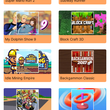
Super Mario Run 2
Subway Runner
My Dolphin Show 9
Block Craft 3D
Idle Mining Empire
Backgammon Classic