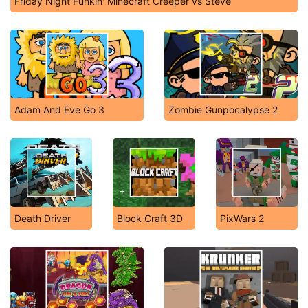
Friday Night Funkin' Minecraft Creeper vs Steve
Adam And Eve Go 3
Zombie Gunpocalypse 2
Death Driver
Block Craft 3D
PixWars 2