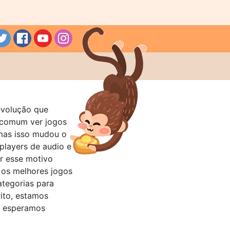
evolução que
a comum ver jogos
mas isso mudou o
layers de audio e
r esse motivo
 os melhores jogos
ategorias para
rito, estamos
e esperamos