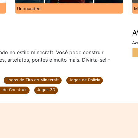
Unbounded
M
A
Ava
ndo no estilo minecraft. Você pode construir
s, artefatos, pontes e muito mais. Divirta-se! -
Jogos de Tiro do Minecraft
Jogos de Polícia
s de Construir
Jogos 3D