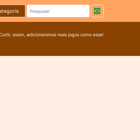
ategoria
Curtir, assim, adicionaremos mais jogos como esse!