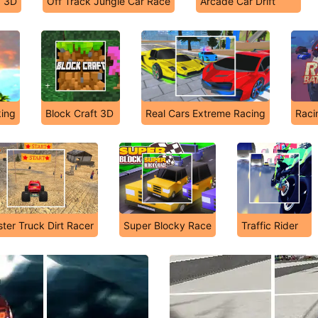
g 3D
Off Track Jungle Car Race
Arcade Car Drift
king
Block Craft 3D
Real Cars Extreme Racing
Raci
ter Truck Dirt Racer
Super Blocky Race
Traffic Rider