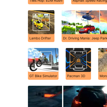
Tiles Hop: EDM Rush!
Asphalt Speed Racin
Lambo Drifter
Dr. Driving Mania: Jeep Par
GT Bike Simulator
Pacman 3D
Mons