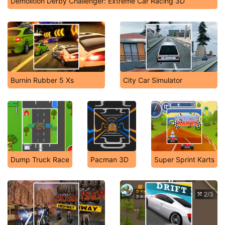
Demolition Derby Challenger: Extreme Car Racing 3D
Burnin Rubber 5 Xs
City Car Simulator
Dump Truck Race
Pacman 3D
Super Sprint Karts