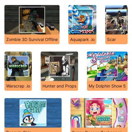
Zombie 3D Survival Offline
Aquapark .io
Scar
Warscrap .io
Hunter and Props
My Dolphin Show 5