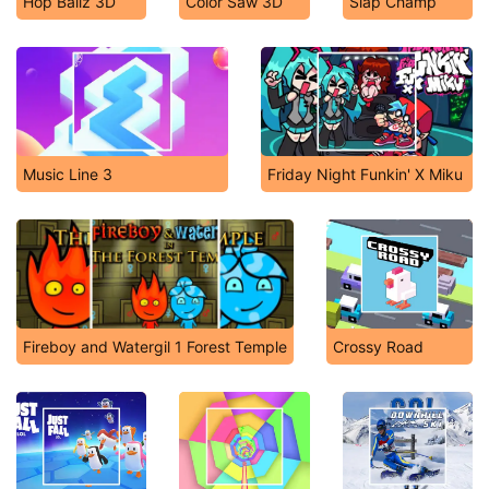
Hop Ballz 3D
Color Saw 3D
Slap Champ
Music Line 3
Friday Night Funkin' X Miku
Fireboy and Watergil 1 Forest Temple
Crossy Road