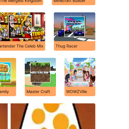
The Mergest Kingdom
Minecraft Builder
artender The Celeb Mix
Thug Racer
amily
Master Craft
WOWZVille