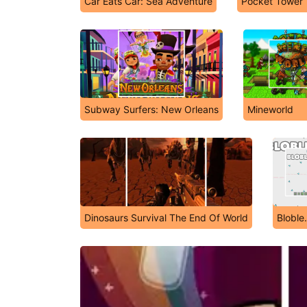
Car Eats Car: Sea Adventure
Pocket Tower
Subway Surfers: New Orleans
Mineworld
Dinosaurs Survival The End Of World
Bloble.