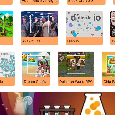
Adam And Eve Night
Block Craft 3D
Avakin Life
Diep.io
B
io
Dream Chefs
Delsaran World RPG
Chip F