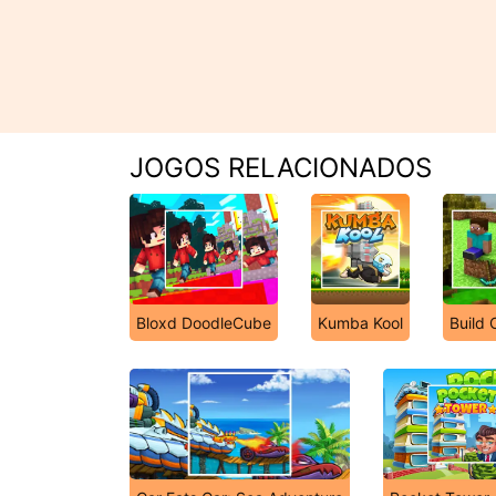
JOGOS RELACIONADOS
Bloxd DoodleCube
Kumba Kool
Build 