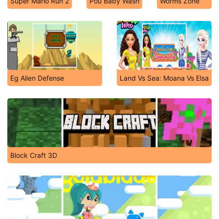
Super Mario Run 2
Pou Baby Wash
Worms Zone
Eg Alien Defense
Land Vs Sea: Moana Vs Elsa
Block Craft 3D