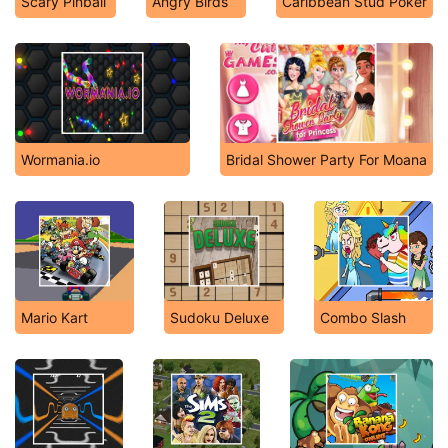
Scary Pinball
Angry Birds
Caribbean Stud Poker
Wormania.io
Bridal Shower Party For Moana
Mario Kart
Sudoku Deluxe
Combo Slash