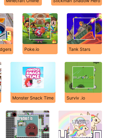
Minecraft Online
Stickman Shadow Hero
dgers
Poke.io
Tank Stars
Monster Snack Time
Surviv .io