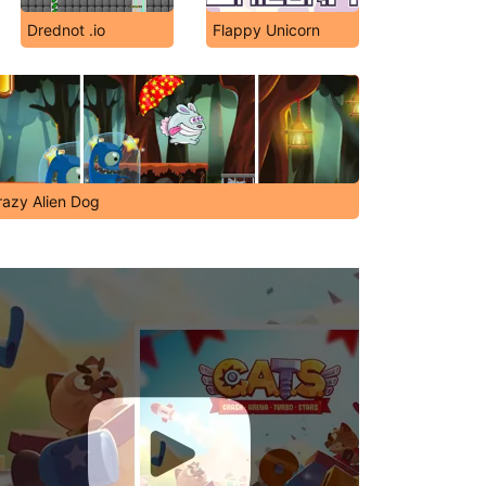
Drednot .io
Flappy Unicorn
razy Alien Dog