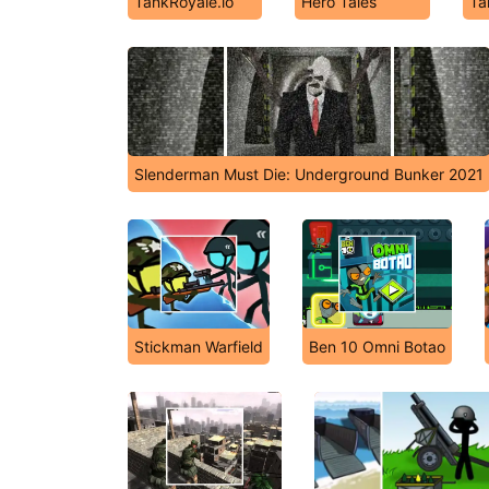
TankRoyale.io
Hero Tales
Ta
Slenderman Must Die: Underground Bunker 2021
Stickman Warfield
Ben 10 Omni Botao