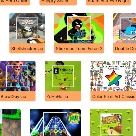
nk Hero Online
Hungry Shark
Adam And Eve Night
Shellshockers.io
Stickman Team Force 2
Double Do
BrawlGuys.io
YoHoHo .io
Color Pixel Art Classic