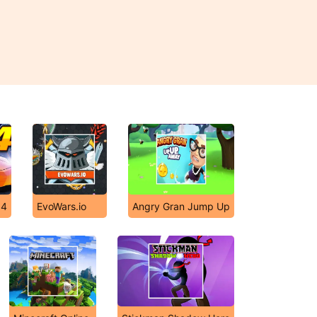
 4
EvoWars.io
Angry Gran Jump Up