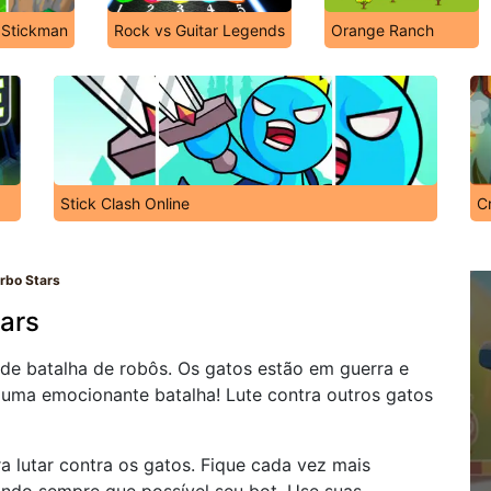
e Stickman
Rock vs Guitar Legends
Orange Ranch
Stick Clash Online
C
rbo Stars
ars
de batalha de robôs. Os gatos estão em guerra e
 uma emocionante batalha! Lute contra outros gatos
 lutar contra os gatos. Fique cada vez mais