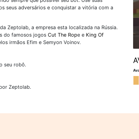
ndo sempre que possível seu bot. Use suas
os seus adversários e conquistar a vitória com a
da Zeptolab, a empresa esta localizada na Rússia.
es do famosos jogos
Cut The Rop
e e
King Of
elos irmãos Efim e Semyon Voinov.
A
o seu robô.
Ava
por Zeptolab.