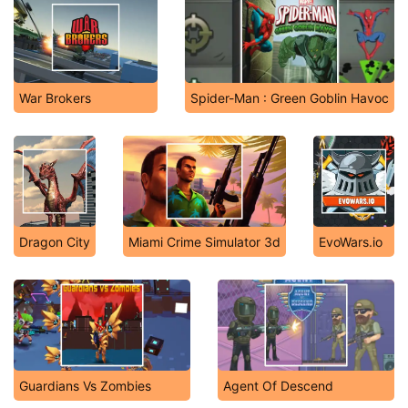
War Brokers
Spider-Man : Green Goblin Havoc
Dragon City
Miami Crime Simulator 3d
EvoWars.io
Guardians Vs Zombies
Agent Of Descend