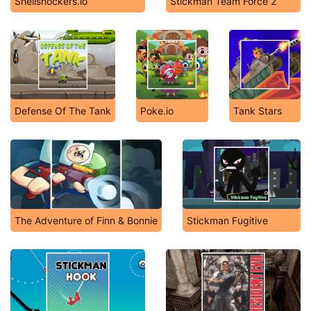
Shellshockers.io
Stickman Team Force 2
Defense Of The Tank
Poke.io
Tank Stars
The Adventure of Finn & Bonnie
Stickman Fugitive