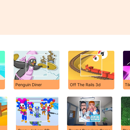
Penguin Diner
Off The Rails 3d
Ti