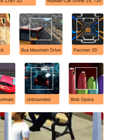
ck Craft 3D
Russian Car Driver ZIL 130
uck
Bus Mountain Drive
Pacman 3D
Animals
Unbounded
Blob Opera