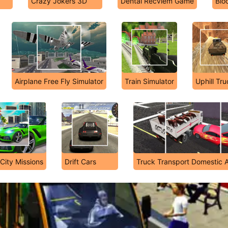
Crazy Jokers 3D
Dental Recviem Game
Blo
Airplane Free Fly Simulator
Train Simulator
Uphill Tr
City Missions
Drift Cars
Truck Transport Domestic 