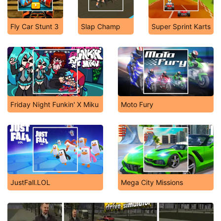
Fly Car Stunt 3
Slap Champ
Super Sprint Karts
Friday Night Funkin' X Miku
Moto Fury
JustFall.LOL
Mega City Missions