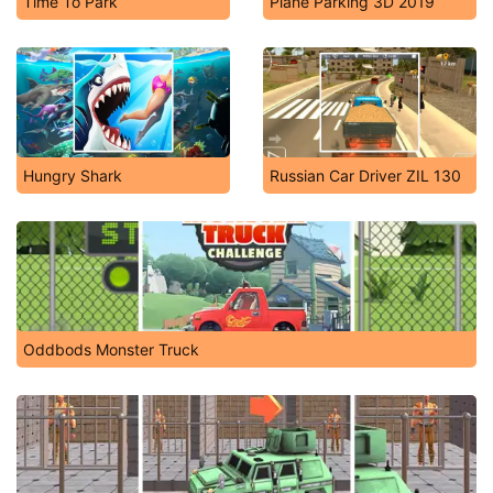
Time To Park
Plane Parking 3D 2019
Hungry Shark
Russian Car Driver ZIL 130
Oddbods Monster Truck