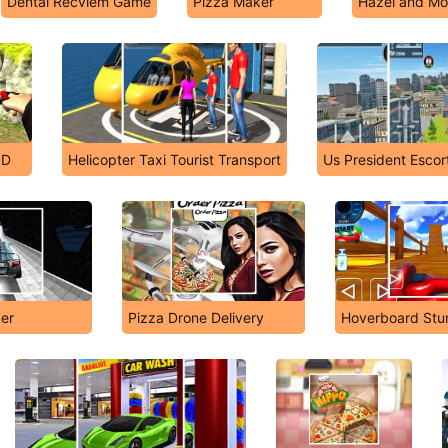
Dental Recviem Game
Pizza Maker
Hazel and Mo
3D
Helicopter Taxi Tourist Transport
Us President Escor
der
Pizza Drone Delivery
Hoverboard Stun