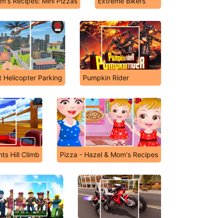
m's Recipes: Mini Pizzas
Extreme Bikers
t Helicopter Parking
Pumpkin Rider
ts Hill Climb
Pizza - Hazel & Mom's Recipes