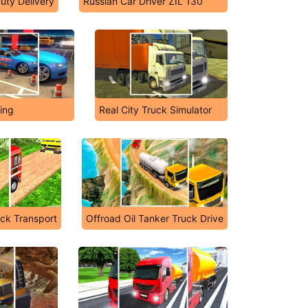
uty Delivery
Russian Car Driver ZIL 130
ing
Real City Truck Simulator
uck Transport
Offroad Oil Tanker Truck Drive