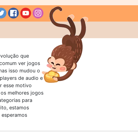
evolução que
a comum ver jogos
mas isso mudou o
layers de audio e
r esse motivo
 os melhores jogos
ategorias para
rito, estamos
e esperamos