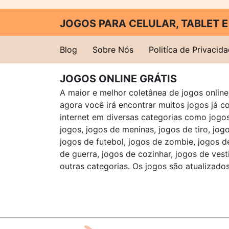
JOGOS PARA CELULAR, TABLET
Blog
Sobre Nós
Politíca de Privacid
JOGOS ONLINE GRÁTIS
A maior e melhor coletânea de jogos online 
agora você irá encontrar muitos jogos já 
internet em diversas categorias como jogos 
jogos, jogos de meninas, jogos de tiro, jog
jogos de futebol, jogos de zombie, jogos d
de guerra, jogos de cozinhar, jogos de vest
outras categorias. Os jogos são atualizados