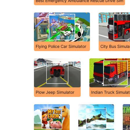
Best Emergency Ambulance Rescue Drive Sim
Flying Police Car Simulator
City Bus Simula
Plow Jeep Simulator
Indian Truck Simulat