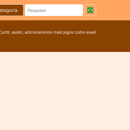
ategoria
Curtir, assim, adicionaremos mais jogos como esse!