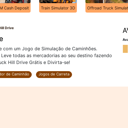
M Cash Deposit
Train Simulator 3D
Offroad Truck Simulato
ill Drive
A
e
Ava
a-se com um Jogo de Simulação de Caminhões.
. Leve todas as mercadorias ao seu destino fazendo
k Hill Drive Grátis e Divirta-se!
dor de Caminhão
Jogos de Carreta