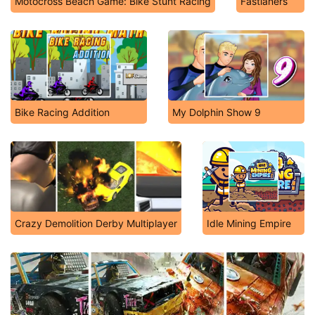
Motocross Beach Game: Bike Stunt Racing
Fastlaners
Bike Racing Addition
My Dolphin Show 9
Crazy Demolition Derby Multiplayer
Idle Mining Empire