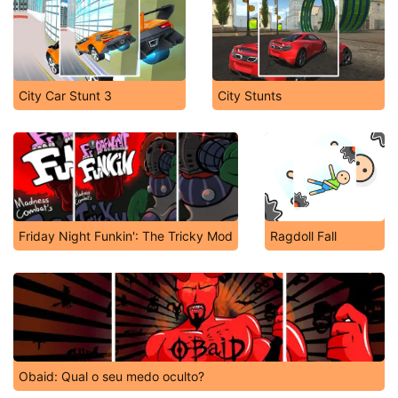
City Car Stunt 3
City Stunts
Friday Night Funkin': The Tricky Mod
Ragdoll Fall
Obaid: Qual o seu medo oculto?