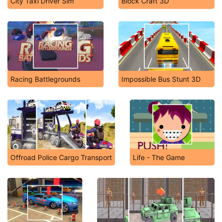
City Taxi Driver Sim
Block Craft 3D
Racing Battlegrounds
Impossible Bus Stunt 3D
Offroad Police Cargo Transport
Life - The Game