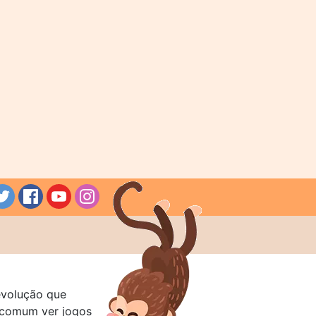
evolução que
a comum ver jogos