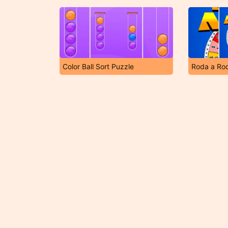
Color Ball Sort Puzzle
Roda a Ro