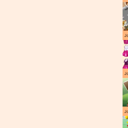
J
Jo
Jo