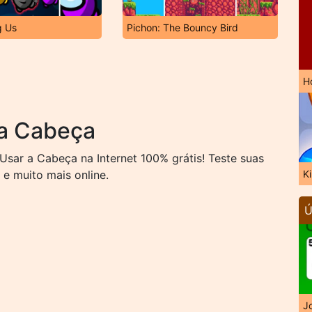
g Us
Pichon: The Bouncy Bird
H
 a Cabeça
sar a Cabeça na Internet 100% grátis! Teste suas
 e muito mais online.
K
Ú
J