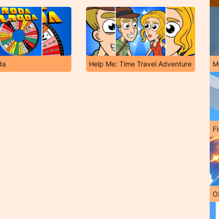
da
Help Me: Time Travel Adventure
M
Fi
O