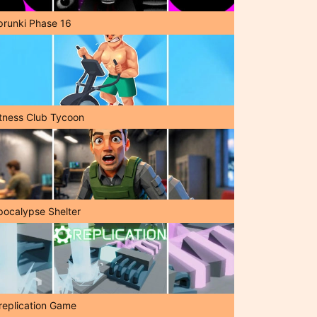
prunki Phase 16
itness Club Tycoon
pocalypse Shelter
replication Game