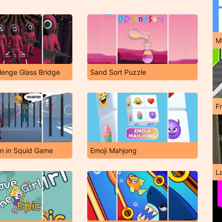
M
lenge Glass Bridge
Sand Sort Puzzle
F
n in Squid Game
Emoji Mahjong
L