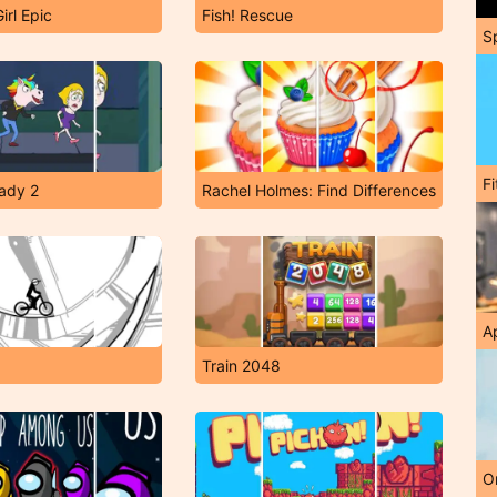
irl Epic
Fish! Rescue
S
F
ady 2
Rachel Holmes: Find Differences
A
Train 2048
O