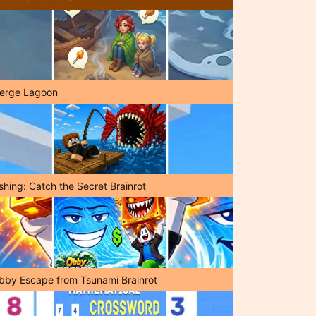
erge Lagoon
shing: Catch the Secret Brainrot
bby Escape from Tsunami Brainrot