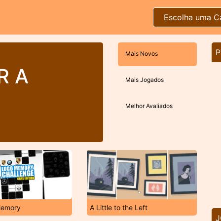
Escolha uma C
P
Mais Novos
R A
Mais Jogados
Melhor Avaliados
Memory
A Little to the Left
J