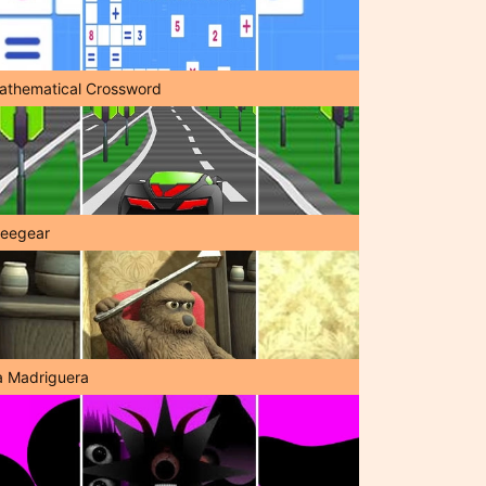
athematical Crossword
reegear
a Madriguera