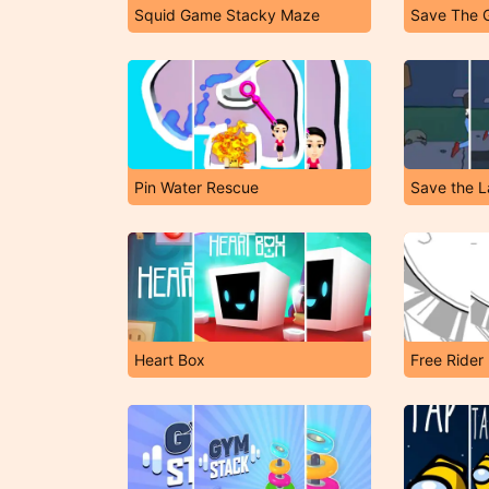
Squid Game Stacky Maze
Save The G
Pin Water Rescue
Save the L
Heart Box
Free Rider