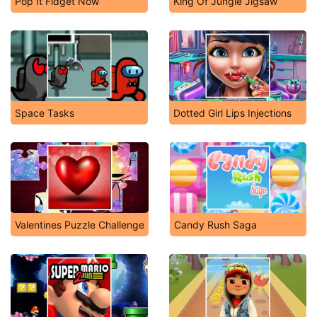
Pop It Fidget Now
King Of Jungle Jigsaw
Space Tasks
Dotted Girl Lips Injections
Valentines Puzzle Challenge
Candy Rush Saga