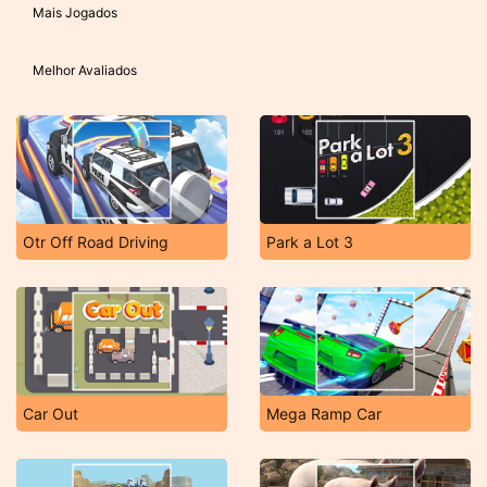
Mais Jogados
Melhor Avaliados
Otr Off Road Driving
Park a Lot 3
Car Out
Mega Ramp Car