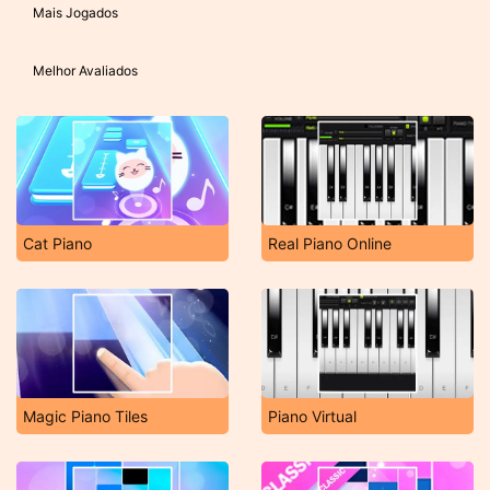
Mais Jogados
Melhor Avaliados
Cat Piano
Real Piano Online
Magic Piano Tiles
Piano Virtual