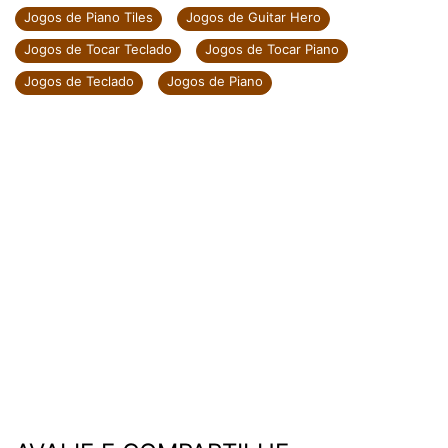
Jogos de Piano Tiles
Jogos de Guitar Hero
Jogos de Tocar Teclado
Jogos de Tocar Piano
Jogos de Teclado
Jogos de Piano