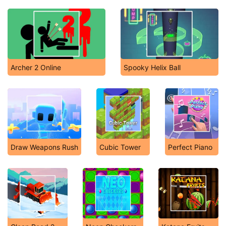
Archer 2 Online
Spooky Helix Ball
Draw Weapons Rush
Cubic Tower
Perfect Piano