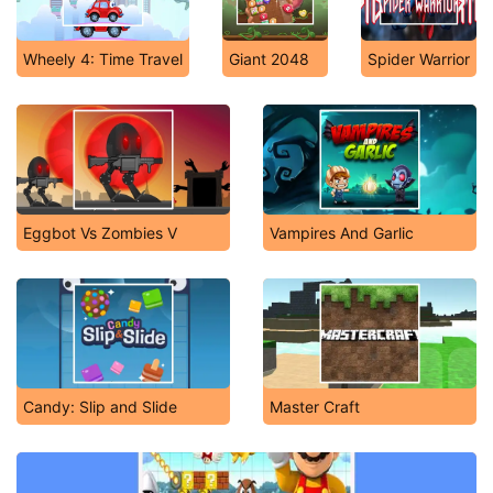
Wheely 4: Time Travel
Giant 2048
Spider Warrior
Eggbot Vs Zombies V
Vampires And Garlic
Candy: Slip and Slide
Master Craft