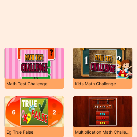
Math Test Challenge
Kids Math Challenge
Eg True False
Multiplication Math Challenge