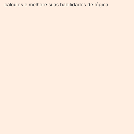
cálculos e melhore suas habilidades de lógica.