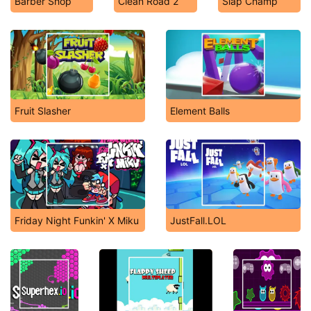
Barber Shop
Clean Road 2
Slap Champ
Fruit Slasher
Element Balls
Friday Night Funkin' X Miku
JustFall.LOL