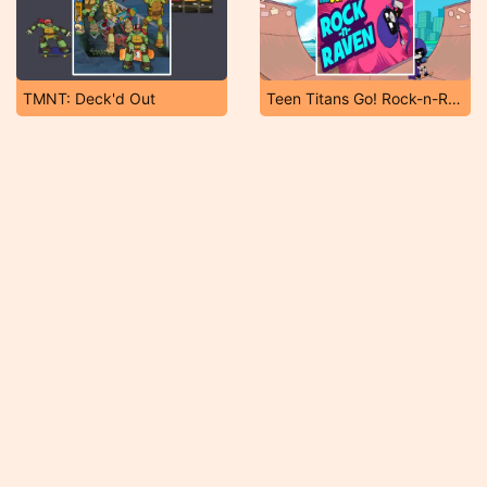
TMNT: Deck'd Out
Teen Titans Go! Rock-n-Raven