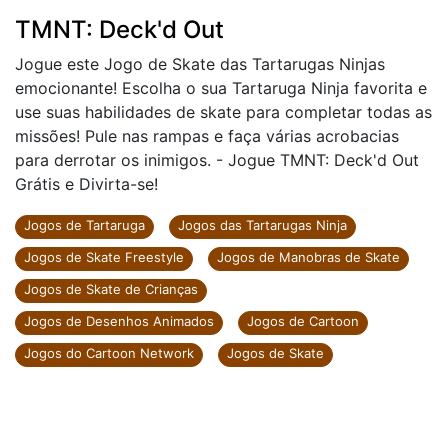
TMNT: Deck'd Out
Jogue este Jogo de Skate das Tartarugas Ninjas
emocionante! Escolha o sua Tartaruga Ninja favorita e
use suas habilidades de skate para completar todas as
missões! Pule nas rampas e faça várias acrobacias
para derrotar os inimigos. - Jogue TMNT: Deck'd Out
Grátis e Divirta-se!
Jogos de Tartaruga
Jogos das Tartarugas Ninja
Jogos de Skate Freestyle
Jogos de Manobras de Skate
Jogos de Skate de Crianças
Jogos de Desenhos Animados
Jogos de Cartoon
Jogos do Cartoon Network
Jogos de Skate