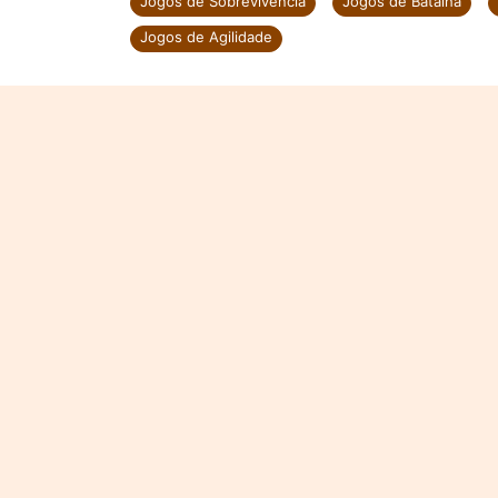
Jogos de Sobrevivência
Jogos de Batalha
Jogos de Agilidade