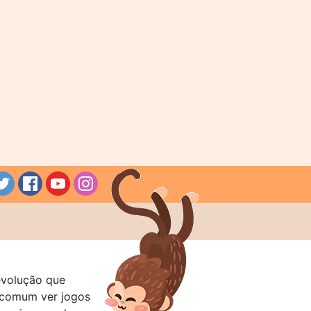
evolução que
a comum ver jogos