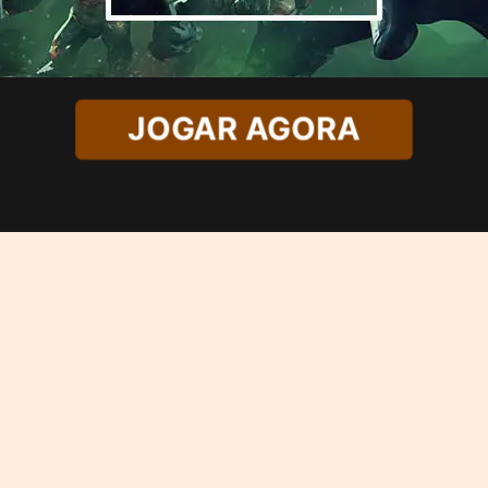
JOGAR AGORA