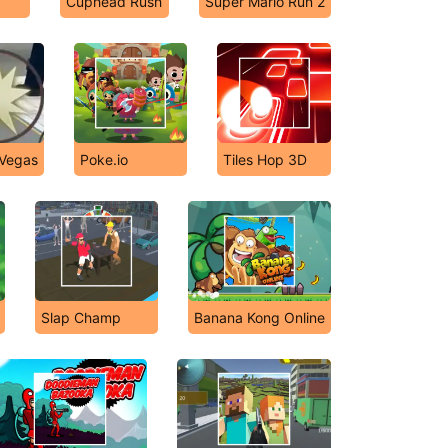
l
Cuphead Rush
Super Mario Run 2
 Vegas
Poke.io
Tiles Hop 3D
Slap Champ
Banana Kong Online