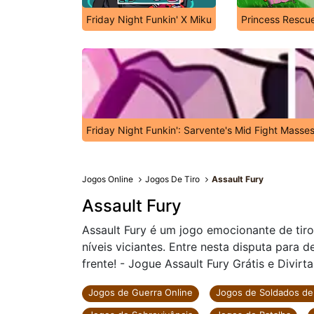
Friday Night Funkin' X Miku
Princess Rescu
Friday Night Funkin': Sarvente's Mid Fight Masse
Jogos Online
Jogos De Tiro
Assault Fury
Assault Fury
Assault Fury é um jogo emocionante de tiro
níveis viciantes. Entre nesta disputa para 
frente! - Jogue Assault Fury Grátis e Divirta
Jogos de Guerra Online
Jogos de Soldados de