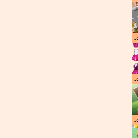
J
Jo
Jo