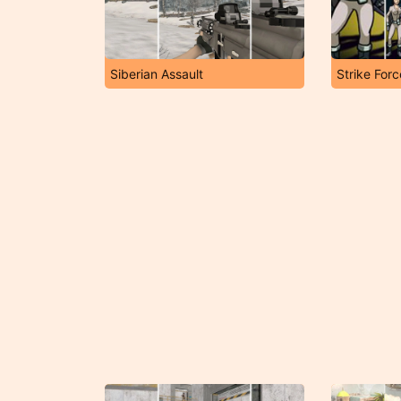
Siberian Assault
Strike For