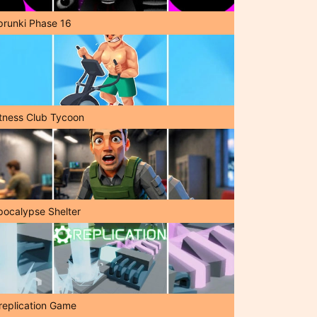
prunki Phase 16
itness Club Tycoon
pocalypse Shelter
replication Game