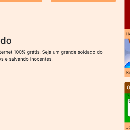
H
ado
ernet 100% grátis! Seja um grande soldado do
os e salvando inocentes.
K
Ú
J