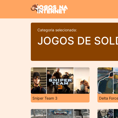
Categoria selecionada:
JOGOS DE SO
Sniper Team 3
Delta Forc