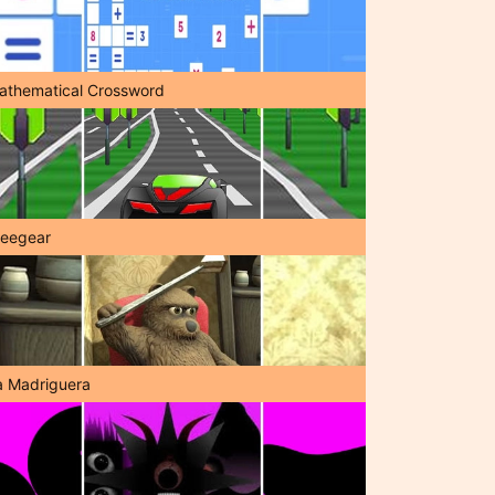
athematical Crossword
reegear
a Madriguera