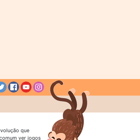
evolução que
a comum ver jogos