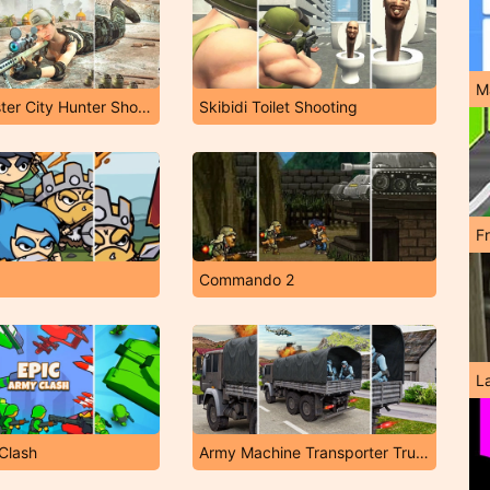
M
Sniper Master City Hunter Shooting
Skibidi Toilet Shooting
F
Commando 2
L
Clash
Army Machine Transporter Truck