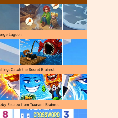
erge Lagoon
shing: Catch the Secret Brainrot
bby Escape from Tsunami Brainrot