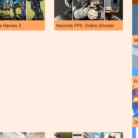
ce Heroes 3
Hazmob FPS: Online Shooter
M
Fi
O