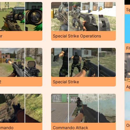
S
er
Special Strike Operations
F
2
Special Strike
A
O
mmando
Commando Attack