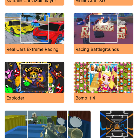
Madalin Cars Multiplayer
Block Craft 3D
Real Cars Extreme Racing
Racing Battlegrounds
Exploder
Bomb It 4