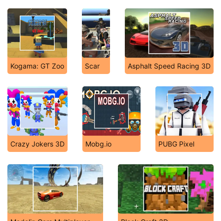
Kogama: GT Zoo
Scar
Asphalt Speed Racing 3D
Crazy Jokers 3D
Mobg.io
PUBG Pixel