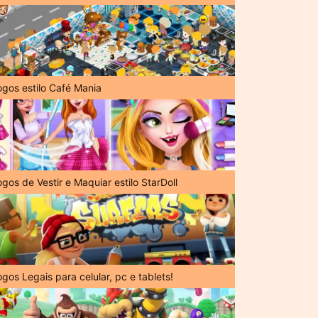
ogos estilo Café Mania
gos de Vestir e Maquiar estilo StarDoll
gos Legais para celular, pc e tablets!