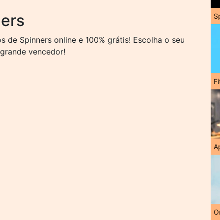
ners
S
 de Spinners online e 100% grátis! Escolha o seu
o grande vencedor!
F
A
O