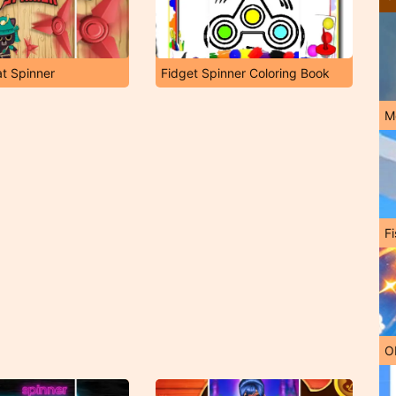
t Spinner
Fidget Spinner Coloring Book
M
Fi
O