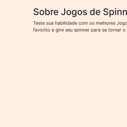
Sobre Jogos de Spin
Teste sua habilidade com os melhores Jogos
favorito e gire seu spinner para se tornar 