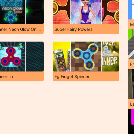
M
Fidget Spinner Neon Glow Online
Super Fairy Powers
F
ner .io
Eg Fidget Spinner
L