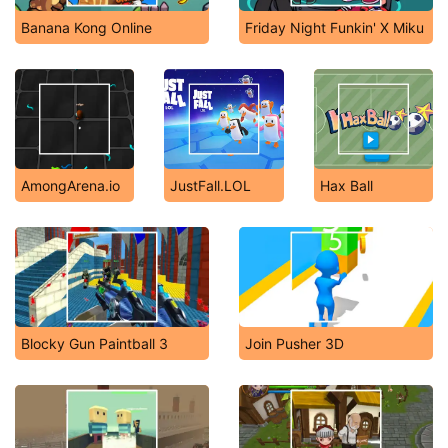
Banana Kong Online
Friday Night Funkin' X Miku
AmongArena.io
JustFall.LOL
Hax Ball
Blocky Gun Paintball 3
Join Pusher 3D