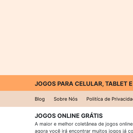
JOGOS PARA CELULAR, TABLET
Blog
Sobre Nós
Politíca de Privacid
JOGOS ONLINE GRÁTIS
A maior e melhor coletânea de jogos online 
agora você irá encontrar muitos jogos já 