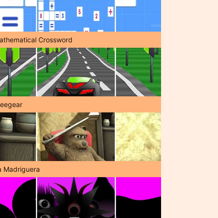
athematical Crossword
reegear
a Madriguera