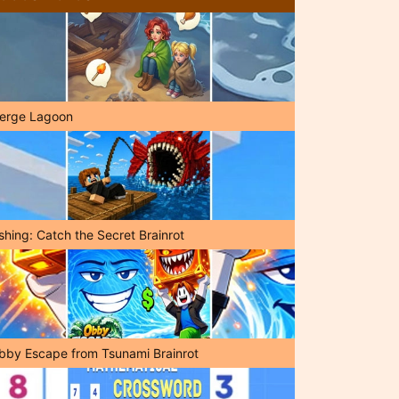
erge Lagoon
shing: Catch the Secret Brainrot
bby Escape from Tsunami Brainrot