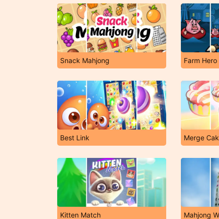
Snack Mahjong
Farm Hero
Best Link
Merge Cak
Kitten Match
Mahjong W