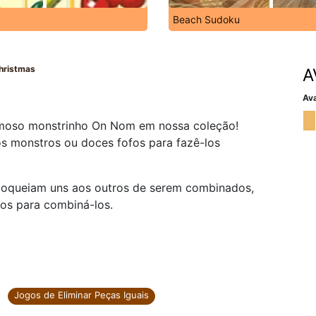
Beach Sudoku
hristmas
A
Ava
famoso monstrinho On Nom em nossa coleção!
s monstros ou doces fofos para fazê-los
loqueiam uns aos outros de serem combinados,
os para combiná-los.
Jogos de Eliminar Peças Iguais