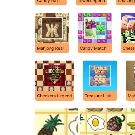
Candy Rain
Jewel Legend
Amazing 
Mahjong Real
Candy Match
Chess
Checkers Legend
Treasure Link
Mah