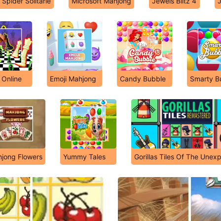
Spider Solitarie
Microsoft Mahjong
Jewels Blitz 4
J
 Online
Emoji Mahjong
Candy Bubble
Smarty B
jong Flowers
Yummy Tales
Gorillas Tiles Of The Unex