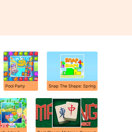
Pool Party
Snap The Shape: Spring