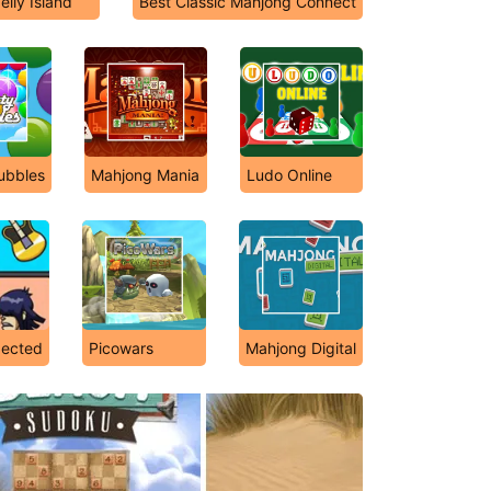
elly Island
Best Classic Mahjong Connect
ubbles
Mahjong Mania
Ludo Online
pected
Picowars
Mahjong Digital