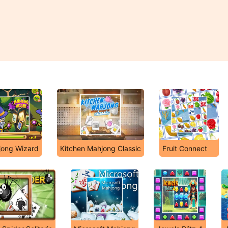
ong Wizard
Kitchen Mahjong Classic
Fruit Connect