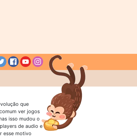
evolução que
a comum ver jogos
mas isso mudou o
layers de audio e
r esse motivo