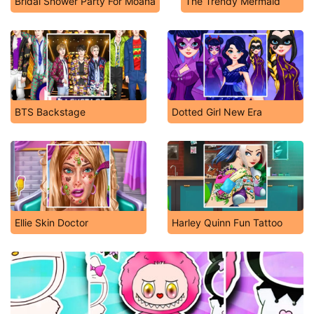
Bridal Shower Party For Moana
The Trendy Mermaid
BTS Backstage
Dotted Girl New Era
Ellie Skin Doctor
Harley Quinn Fun Tattoo