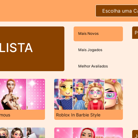
Escolha uma C
P
Mais Novos
LISTA
Mais Jogados
Melhor Avaliados
amous
Roblox In Barbie Style
J