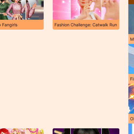
 Fangirls
Fashion Challenge: Catwalk Run
M
Fi
O