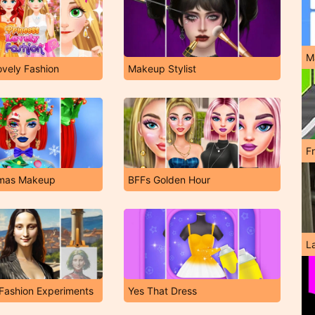
M
ovely Fashion
Makeup Stylist
F
stmas Makeup
BFFs Golden Hour
L
Fashion Experiments
Yes That Dress