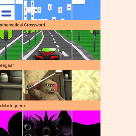
athematical Crossword
reegear
a Madriguera