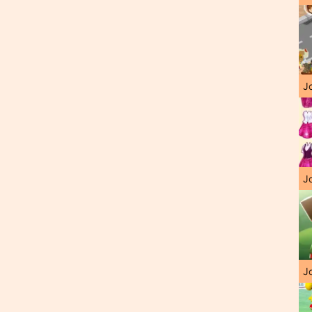
J
Jo
Jo