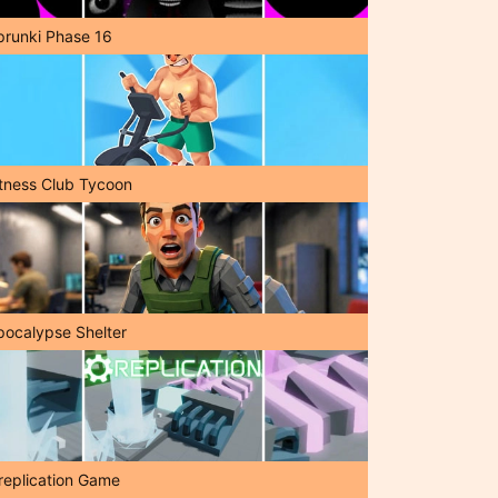
prunki Phase 16
itness Club Tycoon
pocalypse Shelter
replication Game