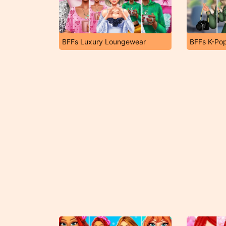
BFFs Luxury Loungewear
BFFs K-Pop