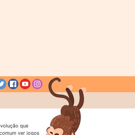
evolução que
a comum ver jogos