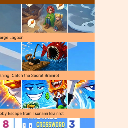
erge Lagoon
shing: Catch the Secret Brainrot
bby Escape from Tsunami Brainrot