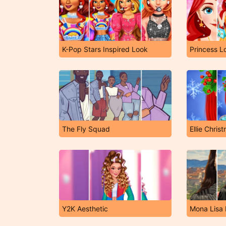
K-Pop Stars Inspired Look
Princess L
The Fly Squad
Ellie Chri
Y2K Aesthetic
Mona Lisa 