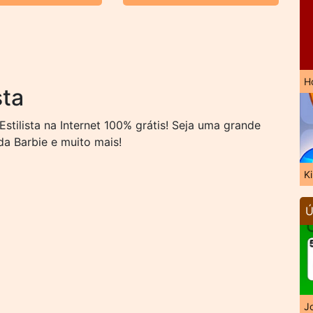
H
sta
tilista na Internet 100% grátis! Seja uma grande
da Barbie e muito mais!
K
Ú
J