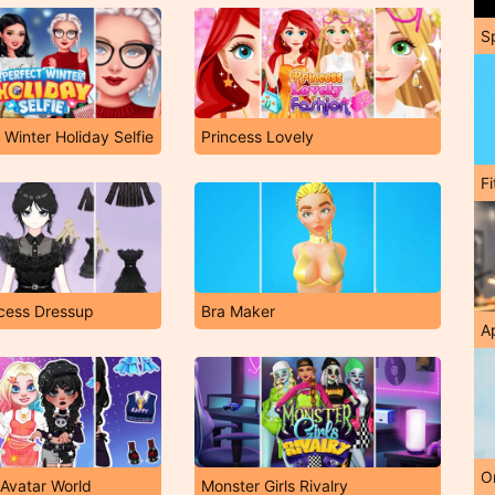
S
 Winter Holiday Selfie
Princess Lovely
F
cess Dressup
Bra Maker
A
O
 Avatar World
Monster Girls Rivalry