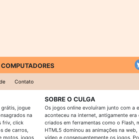
 E COMPUTADORES
ade
Contato
SOBRE O CULGA
grátis, jogue
Os jogos online evoluíram junto com a 
consagrados na
aconteceu na internet, antigamente er
friv, click
criados em ferramentas como o Flash, 
os de carros,
HTML5 dominou as animações na web, p
e motos, jogos
vídeo e consequentemente os jogos. Po