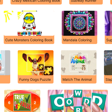
2
Crazy Mexican Coloring Book
Subway Runner
Cute Monsters Coloring Book
Mandala Coloring
Sup
Funny Dogs Puzzle
Match The Animal
Sla