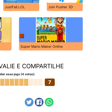
JustFall.LOL
Join Pusher 3D
Super Mario Maker Online
VALIE E COMPARTILHE
liar esse jogo (4 votos):
7