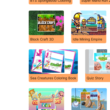
BTS Spongebob Coloring
Super Mario Run 
Block Craft 3D
Idle Mining Empire
Sea Creatures Coloring Book
Quiz Story