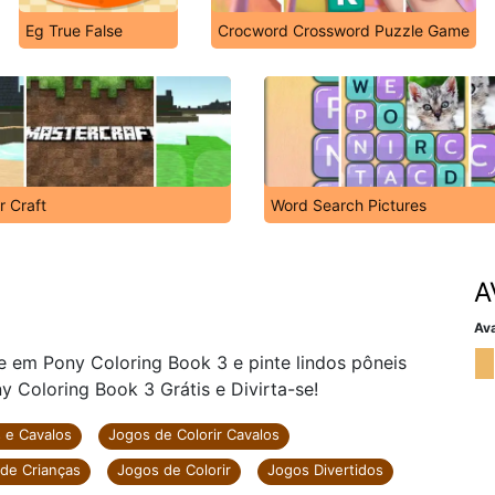
Eg True False
Crocword Crossword Puzzle Game
r Craft
Word Search Pictures
A
Ava
e em Pony Coloring Book 3 e pinte lindos pôneis
ny Coloring Book 3 Grátis e Divirta-se!
 e Cavalos
Jogos de Colorir Cavalos
de Crianças
Jogos de Colorir
Jogos Divertidos