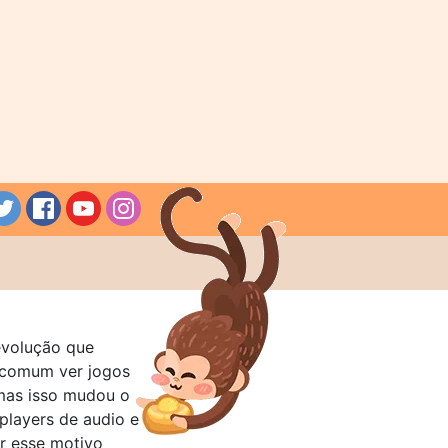
evolução que
a comum ver jogos
mas isso mudou o
layers de audio e
r esse motivo