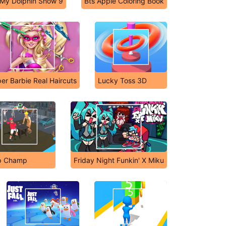
My Dolphin Show 9
Bts Apple Coloring Book
er Barbie Real Haircuts
Lucky Toss 3D
p Champ
Friday Night Funkin' X Miku