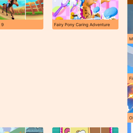
h 9
Fairy Pony Caring Adventure
M
Fi
O