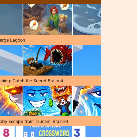
erge Lagoon
shing: Catch the Secret Brainrot
bby Escape from Tsunami Brainrot