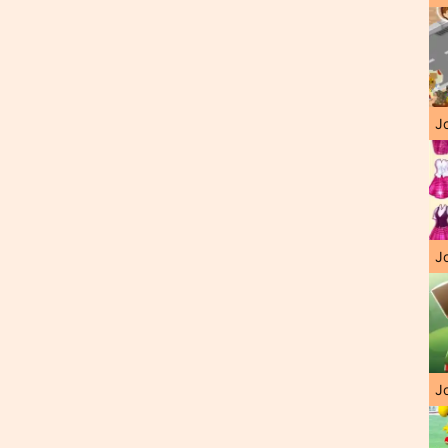
J
Jo
Jo