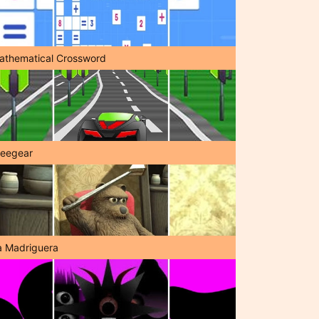
athematical Crossword
reegear
a Madriguera