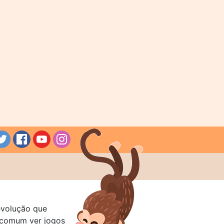
evolução que
a comum ver jogos