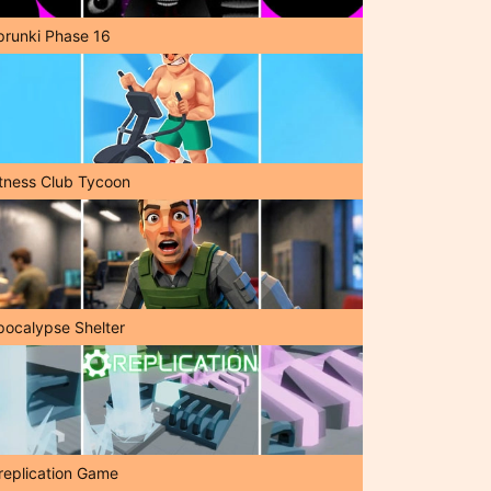
prunki Phase 16
itness Club Tycoon
pocalypse Shelter
replication Game