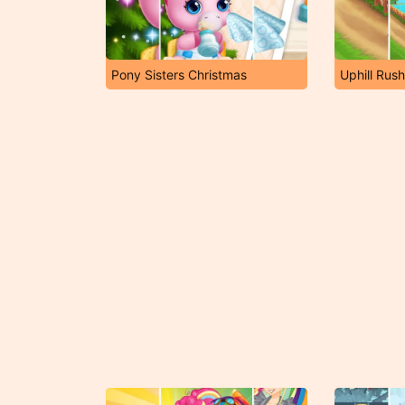
Pony Sisters Christmas
Uphill Rus