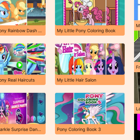
M
My Little Pony Rainbow Dash Equestria Race
My Little Pony Coloring Book
F
ny Real Haircuts
My Little Hair Salon
L
Twilight Sparkle Surprise Dance Party
Pony Coloring Book 3