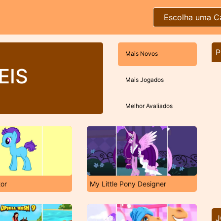
Escolha uma C
P
Mais Novos
EIS
Mais Jogados
Melhor Avaliados
or
My Little Pony Designer
J