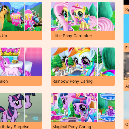
S
s Up
Little Pony Caretaker
F
alon
Rainbow Pony Caring
A
O
rthday Surprise
Magical Pony Caring