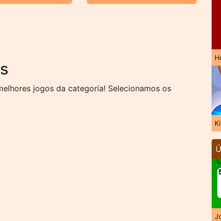
H
is
elhores jogos da categoria! Selecionamos os
K
Ú
J