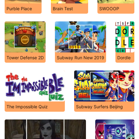
Purble Place
Brain Test
SWOOOP
Tower Defense 2D
Subway Run New 2019
Dordle
The Impossible Quiz
Subway Surfers Beijing