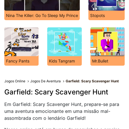
Nina The Killer: Go To Sleep My Prince
Stopots
Fancy Pants
Kids Tangram
Mr.Bullet
Jogos Online
Jogos De Aventura
Garfield: Scary Scavenger Hunt
Garfield: Scary Scavenger Hunt
Em Garfield: Scary Scavenger Hunt, prepare-se para
uma aventura emocionante em uma missão mal-
assombrada com o lendário Garfield!