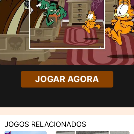
JOGAR AGORA
JOGOS RELACIONADOS