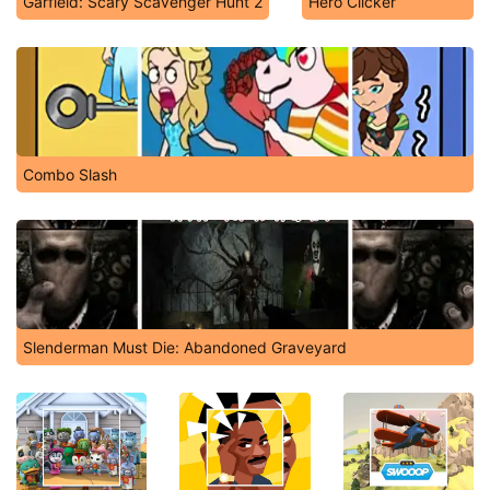
Garfield: Scary Scavenger Hunt 2
Hero Clicker
Combo Slash
Slenderman Must Die: Abandoned Graveyard