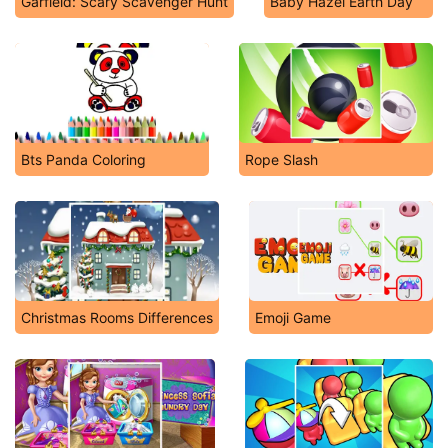
Garfield: Scary Scavenger Hunt
Baby Hazel Earth Day
Bts Panda Coloring
Rope Slash
Christmas Rooms Differences
Emoji Game