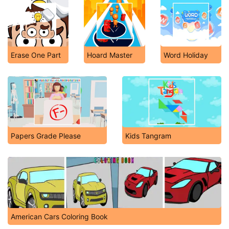
Erase One Part
Hoard Master
Word Holiday
Papers Grade Please
Kids Tangram
American Cars Coloring Book