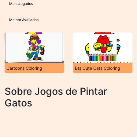
Mais Jogados
Melhor Avaliados
Cartoons Coloring
Bts Cute Cats Coloring
Sobre Jogos de Pintar
Gatos