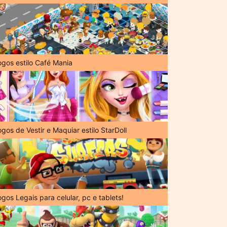
ogos estilo Café Mania
gos de Vestir e Maquiar estilo StarDoll
gos Legais para celular, pc e tablets!