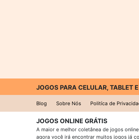
JOGOS PARA CELULAR, TABLET
Blog
Sobre Nós
Politíca de Privacid
JOGOS ONLINE GRÁTIS
A maior e melhor coletânea de jogos online 
agora você irá encontrar muitos jogos já 