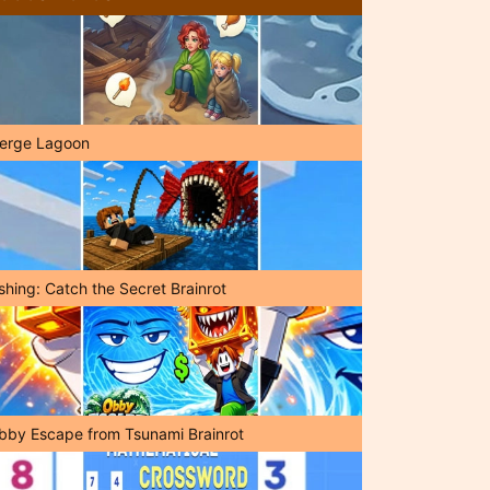
erge Lagoon
shing: Catch the Secret Brainrot
bby Escape from Tsunami Brainrot