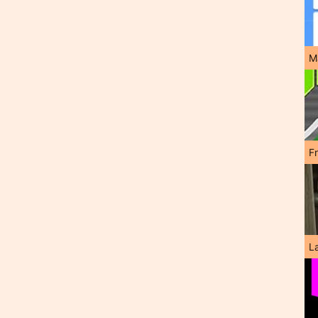
M
F
L