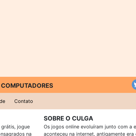
 E COMPUTADORES
ade
Contato
SOBRE O CULGA
grátis, jogue
Os jogos online evoluíram junto com a 
consagrados na
aconteceu na internet, antigamente er