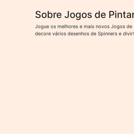
Sobre Jogos de Pinta
Jogue os melhores e mais novos Jogos de Pi
decore vários desenhos de Spinners e divirt