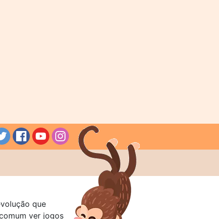
evolução que
a comum ver jogos