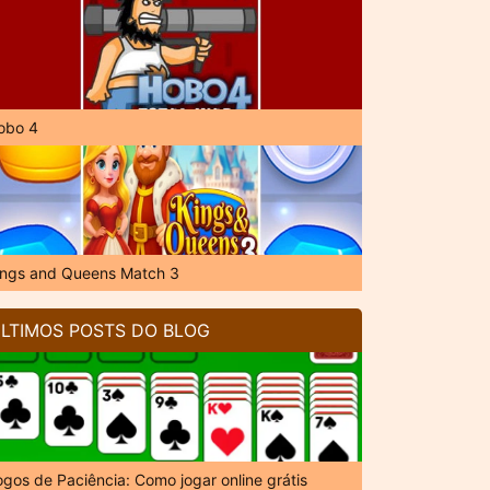
obo 4
ings and Queens Match 3
LTIMOS POSTS DO BLOG
ogos de Paciência: Como jogar online grátis