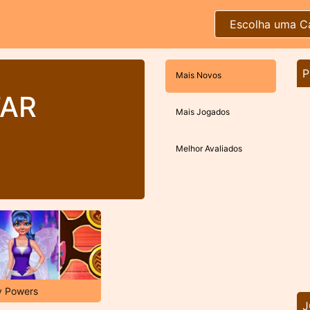
Escolha uma C
P
Mais Novos
TAR
Mais Jogados
Melhor Avaliados
y Powers
J