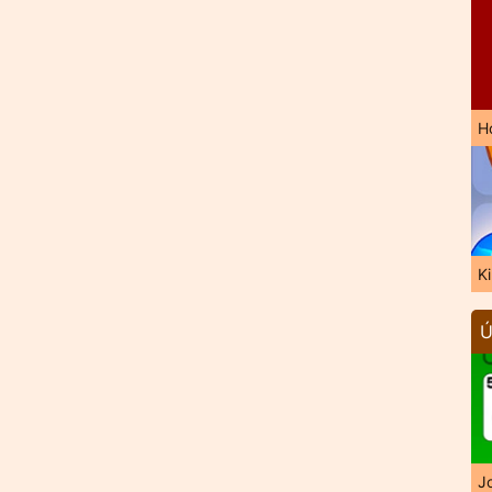
H
K
Ú
J