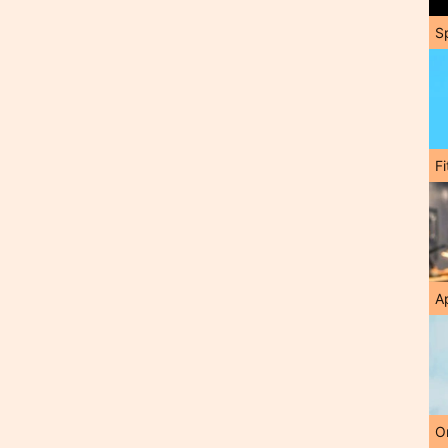
S
F
A
O