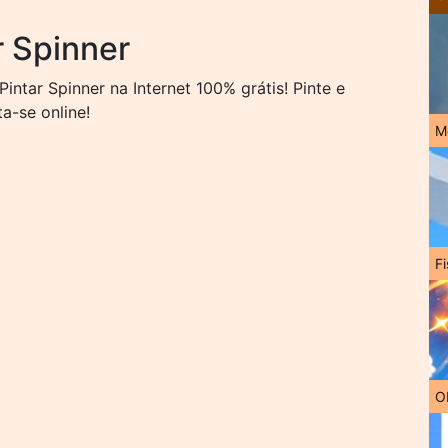
r Spinner
ntar Spinner na Internet 100% grátis! Pinte e
a-se online!
M
Fi
O