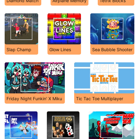
Diamond Match
Airplane Memory
Tetrix Blocks
Slap Champ
Glow Lines
Sea Bubble Shooter
Friday Night Funkin' X Miku
Tic Tac Toe Multiplayer