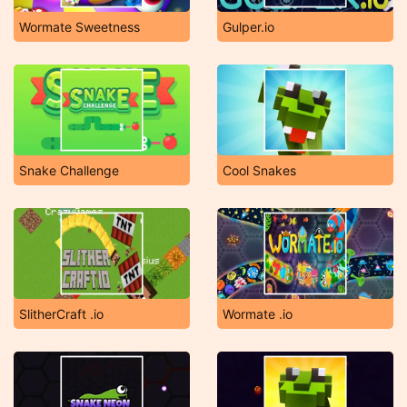
Wormate Sweetness
Gulper.io
Snake Challenge
Cool Snakes
SlitherCraft .io
Wormate .io