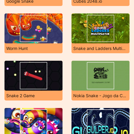
Google Snake
Cubes 2048.io
Worm Hunt
Snake and Ladders Multiplayer
Snake 2 Game
Nokia Snake - Jogo da Cobrinha Nokia