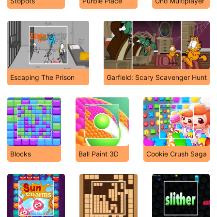
Stopots
Purble Place
Uno Multiplayer
Escaping The Prison
Garfield: Scary Scavenger Hunt
Blocks
Ball Paint 3D
Cookie Crush Saga