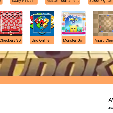
D
Scary Pinball
Master Tournament
Street Fighter
Checkers 3D
Uno Online
Monster Go
Angry Che
A
Ava