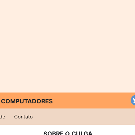
 E COMPUTADORES
ade
Contato
SOBRE O CULGA