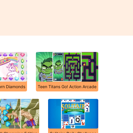
orn Diamonds
Teen Titans Go! Action Arcade