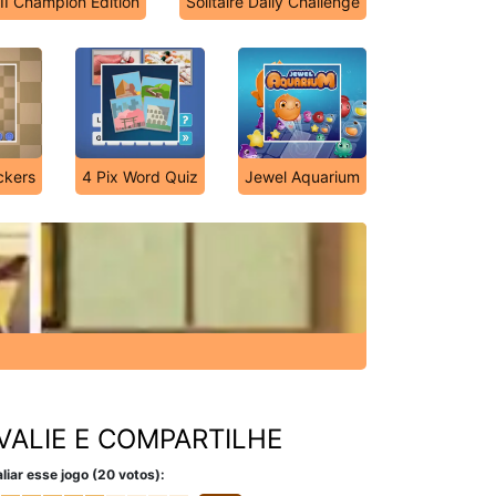
 II Champion Edition
Solitaire Daily Challenge
ckers
4 Pix Word Quiz
Jewel Aquarium
VALIE E COMPARTILHE
liar esse jogo (20 votos):