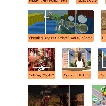
Friday Night Funkin' FPS
Tactics Core
Shooting Blocky Combat Swat GunGame
PU
Subway Clash 2
Grand Shift Auto
Com