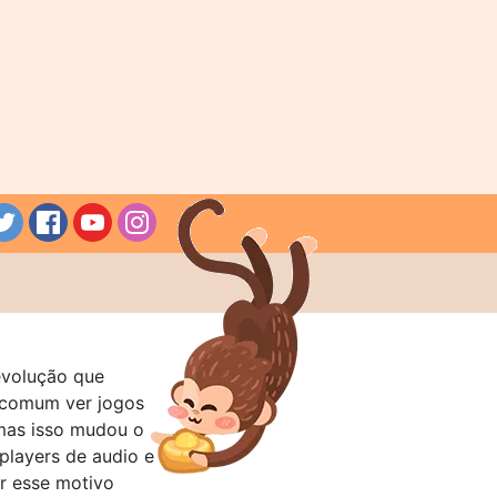
evolução que
a comum ver jogos
mas isso mudou o
layers de audio e
r esse motivo