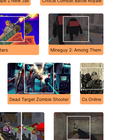
ape 2 New Jail
Critical Combat Battle Royale
tars
Mineguy 2: Among Them
Dead Target Zombie Shooter
Cs Online