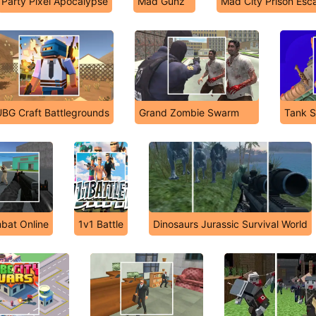
Party Pixel Apocalypse
Mad Gunz
Mad City Prison Esc
BG Craft Battlegrounds
Grand Zombie Swarm
Tank S
bat Online
1v1 Battle
Dinosaurs Jurassic Survival World