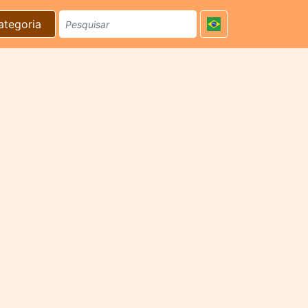
ategoria