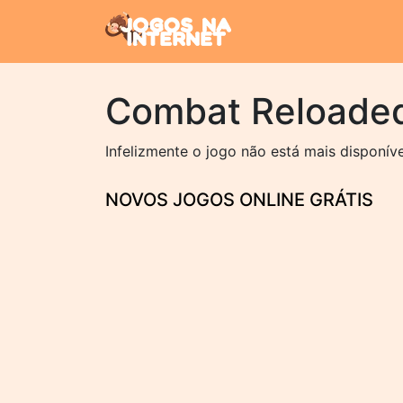
Combat Reloade
Infelizmente o jogo não está mais disponíve
NOVOS JOGOS ONLINE GRÁTIS