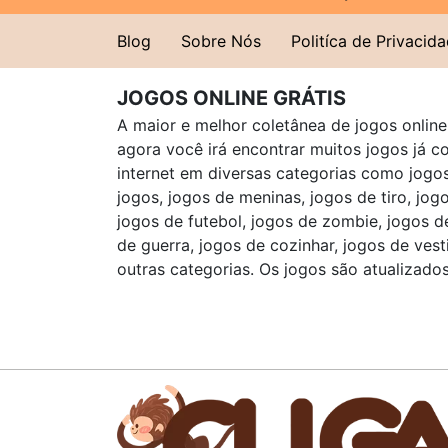
Blog
Sobre Nós
Politíca de Privacid
JOGOS ONLINE GRÁTIS
A maior e melhor coletânea de jogos online 
agora você irá encontrar muitos jogos já 
internet em diversas categorias como jogos 
jogos, jogos de meninas, jogos de tiro, jog
jogos de futebol, jogos de zombie, jogos d
de guerra, jogos de cozinhar, jogos de vest
outras categorias. Os jogos são atualizados