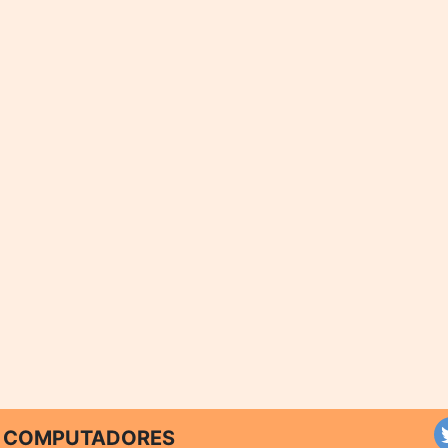
 E COMPUTADORES